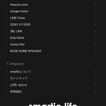
Amazon echo
Google Home
LINE Clova
SONY LF-S50G
JBL LINK
Eufy Genie
Sonos One
BOSE HOME SPEAKER
Company
smartioについて
サイトマップ
お問い合わせ
利用規約