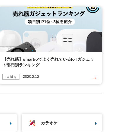
【売れ筋】smartioでよく売れているIoTガジェッ
ト部門別ランキング
2020.2.12
ranking
カラオケ