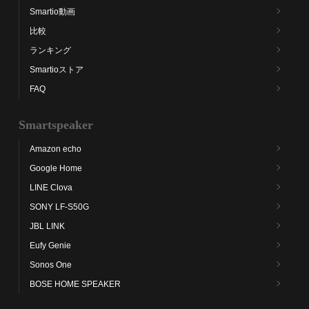
Smartio動画
比較
ランキング
Smartioストア
FAQ
Smartspeaker
Amazon echo
Google Home
LINE Clova
SONY LF-S50G
JBL LINK
Eufy Genie
Sonos One
BOSE HOME SPEAKER