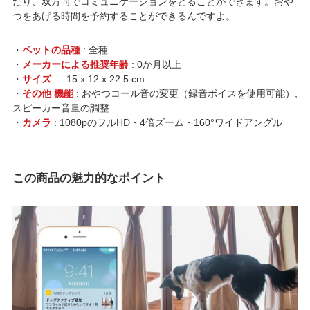
たり、双方向でコミュニケーションをとることができます。おや
つをあげる時間を予約することができるんですよ。
・
ペットの品種
: 全種
・
メーカーによる推奨年齢
: 0か月以上
・
サイズ
: 15 x 12 x 22.5 cm
・
その他 機能
: おやつコール音の変更（録音ボイスを使用可能）,
スピーカー音量の調整
・
カメラ
: 1080pのフルHD・4倍ズーム・160°ワイドアングル
この商品の魅力的なポイント