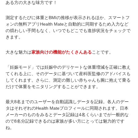
ある方の大きな味方です！
測定するたびに体重とBMIの推移が表示されるほか、スマートフ
ォンの無料アプリHealth Mateと自動的に同期するため入力など
の煩わしい手間もなく、いつでもどこでも進捗状況をチェックで
きます。
大きな魅力は
家族向けの機能がたくさんある
ことです。
「妊娠モード」では妊娠中のデリケートな体重増減を正確に教え
てくれる上に、そのデータに基づいて産科医監修のアドバイスも
してくれます。さらに、測定の難しい赤ちゃんも腕に抱えて乗る
だけで体重をモニタリングすることができます。
最大8名までのユーザーを自動認識しデータを記録。各人のデー
タはそれぞれのHealth Mateプロフィールに同期されます。日本
メーカーのものをみるとデータ記録は4名くらいまでが一般的な
ので8名分記録できるのは家族が多い方にとっては魅力的です
ね。