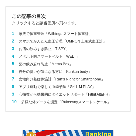
この記事の目次
クリックすると該当箇所へ飛べます。
1
家族で体重管理「Withings スマート体重計」
2
スマホでかんたん血圧管理「OMRON 上腕式血圧計」
3
お酒の飲みすぎ防止「TISPY」
4
メタボ予防スマートベルト「WELT」
5
薬の飲み忘れ防止「Memo Box」
6
自分の臭いが気になる方に「Kunkun body」
7
女性向け基礎体温計「Ran’s Night for Smartphone」
8
アプリ連動で楽しく虫歯予防「G･U･M PLAY」
9
心拍数から効果的にダイエットサポート「Fitbit AltaHR」
10
多様な体データを測定「Rukerwayスマートスケール」