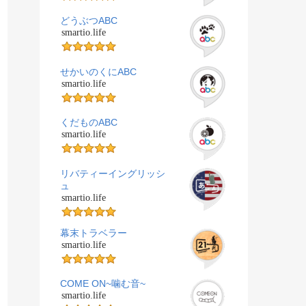
どうぶつABC
smartio.life
せかいのくにABC
smartio.life
くだものABC
smartio.life
リバティーイングリッシ
ュ
smartio.life
幕末トラベラー
smartio.life
COME ON~噛む音~
smartio.life