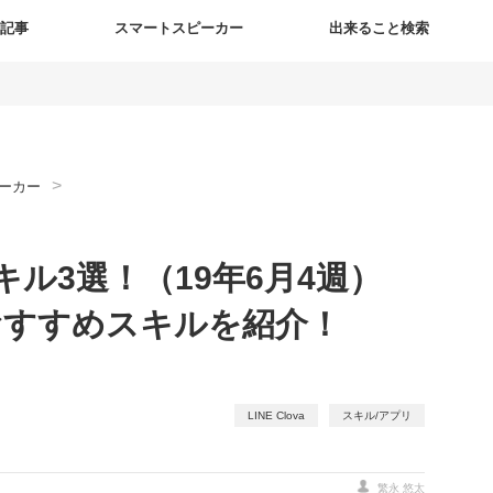
新記事
スマートスピーカー
出来ること検索
>
ーカー
aスキル3選！（19年6月4週）
たおすすめスキルを紹介！
LINE Clova
スキル/アプリ
繁永 悠太