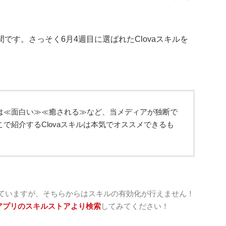
の時間です。さっそく6月4週目に選ばれたClovaスキルを
は≪面白い≫≪癒される≫など、当メディアが独断で
で紹介するClovaスキルは本気でオススメできるも
していますが、そちらからはスキルの有効化が行えません！
aアプリのスキルストアより検索
してみてください！