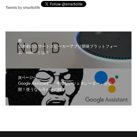
Tweets by smartiolife
投
前
稿
前
日本初のスマートスピーカーアプリ開発プラットフォー
ナ
ム「noid」とは？
の
ビ
投
ゲ
稿:
ー
シ
次ページへ
ョ
次
Google Assistantで「半端ないジェネレーター」が公
ン
開！使うなら今がその時！
の
投
稿: