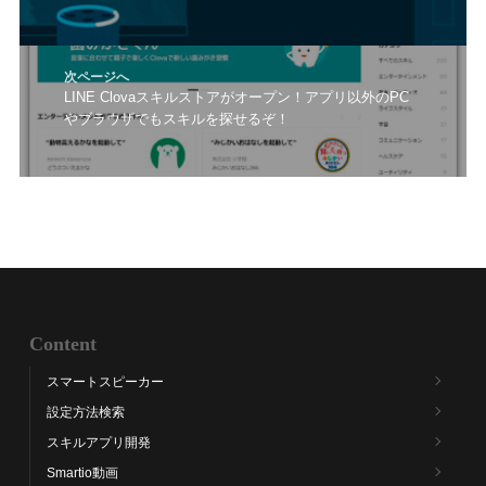
投
ゲ
稿:
ー
シ
次ページへ
ョ
次
LINE Clovaスキルストアがオープン！アプリ以外のPC
ン
やブラウザでもスキルを探せるぞ！
の
投
稿:
Content
スマートスピーカー
設定方法検索
スキルアプリ開発
Smartio動画