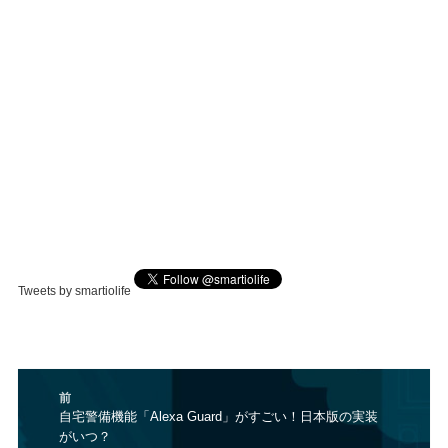
Tweets by smartiolife
投
前
稿
前
自宅警備機能「Alexa Guard」がすごい！日本版の実装
ナ
がいつ？
の
ビ