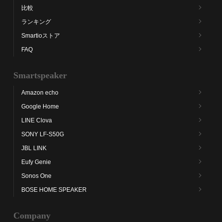
比較
ランキング
Smartioストア
FAQ
Smartspeaker
Amazon echo
Google Home
LINE Clova
SONY LF-S50G
JBL LINK
Eufy Genie
Sonos One
BOSE HOME SPEAKER
Company