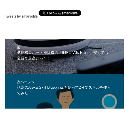
Tweets by smartiolife
投
前
稿
前
低価格ロボット掃除機の「ILIFE V3s Pro」、安くても
ナ
良質で最高だった！
の
ビ
投
ゲ
稿:
ー
シ
次ページへ
ョ
次
話題のAlexa Skill Blueprintsを使って2分でスキルを作っ
ン
てみた
の
投
稿: