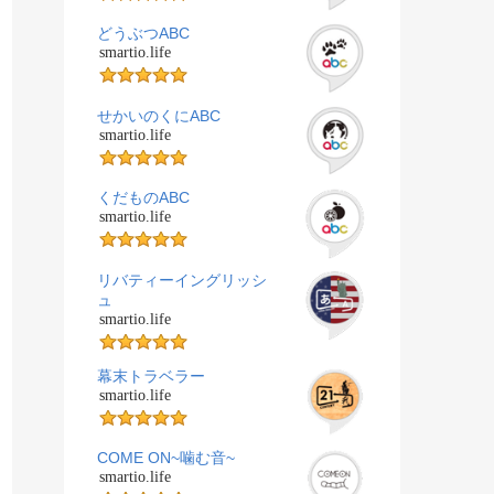
どうぶつABC
smartio.life
せかいのくにABC
smartio.life
くだものABC
smartio.life
リバティーイングリッシ
ュ
smartio.life
幕末トラベラー
smartio.life
COME ON~噛む音~
smartio.life