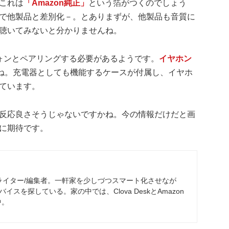
これは
「Amazon純正」
という箔がつくのでしょう
で他製品と差別化－。とありまずが、他製品も音質に
聴いてみないと分かりませんね。
フォンとペアリングする必要があるようです。
イヤホン
ね。充電器としても機能するケースが付属し、イヤホ
ています。
反応良さそうじゃないですかね。今の情報だけだと画
に期待です。
ライター/編集者。一軒家を少しづつスマート化させなが
イスを探している。家の中では、Clova DeskとAmazon
中。