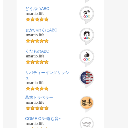
どうぶつABC
smartio.life
せかいのくにABC
smartio.life
くだものABC
smartio.life
リバティーイングリッシ
ュ
smartio.life
幕末トラベラー
smartio.life
COME ON~噛む音~
smartio.life