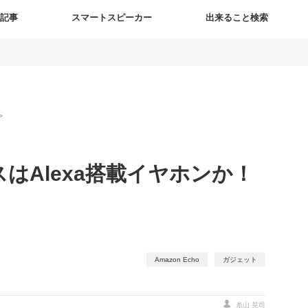
新記事
スマートスピーカー
出来ること検索
>
スはAlexa搭載イヤホンか！
Amazon Echo
ガジェット
糸山 晃司