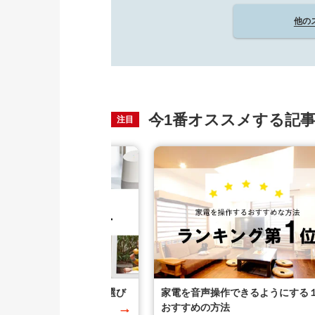
他の
今1番オススメする記
注目
いスマートスピーカーの選び
家電を音声操作できるようにする
したおすすめを紹介
おすすめの方法