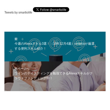
Tweets by smartiolife
投
前
稿
前
今週のAlexaスキル3選！（18年12月4週）smartioが厳選
ナ
する便利スキル紹介！
の
ビ
投
ゲ
稿:
ー
シ
次ページへ
ョ
次
ワインのテイスティングを勉強できるAlexaスキルがク
ン
ラウドファンディング中！
の
投
稿: