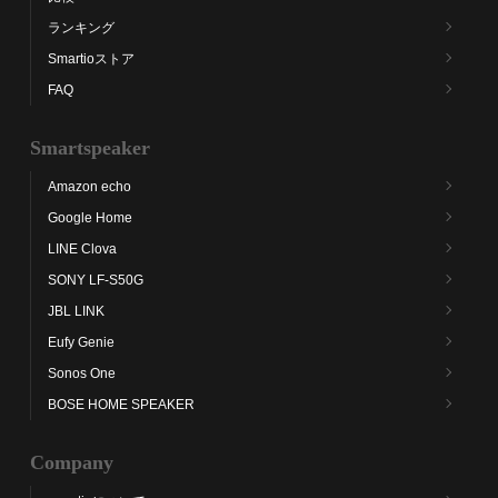
ランキング
Smartioストア
FAQ
Smartspeaker
Amazon echo
Google Home
LINE Clova
SONY LF-S50G
JBL LINK
Eufy Genie
Sonos One
BOSE HOME SPEAKER
Company