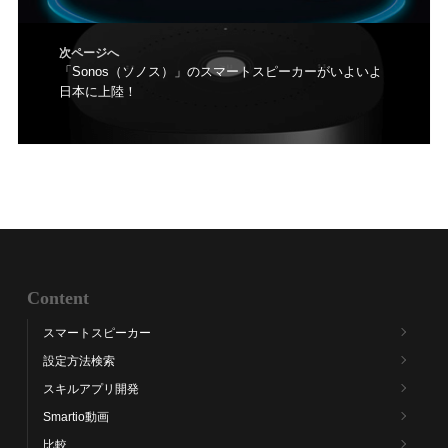
稿:
ー
シ
次ページへ
ョ
次
「Sonos（ソノス）」のスマートスピーカーがいよいよ
ン
日本に上陸！
の
投
稿:
Content
スマートスピーカー
設定方法検索
スキルアプリ開発
Smartio動画
比較