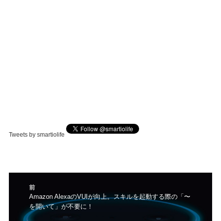
Tweets by smartiolife
投
前
稿
前
Amazon AlexaのVUIが向上。スキルを起動する際の「〜
ナ
を開いて」が不要に！
の
ビ
投
ゲ