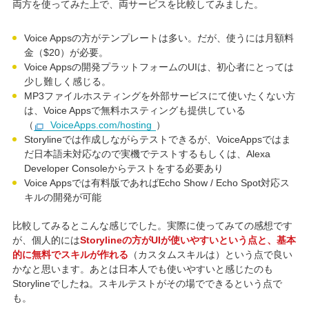
両方を使ってみた上で、両サービスを比較してみました。
Voice Appsの方がテンプレートは多い。だが、使うには月額料
金（$20）が必要。
Voice Appsの開発プラットフォームのUIは、初心者にとっては
少し難しく感じる。
MP3ファイルホスティングを外部サービスにて使いたくない方
は、Voice Appsで無料ホスティングも提供している
（
VoiceApps.com/hosting
）
Storylineでは作成しながらテストできるが、VoiceAppsではま
だ日本語未対応なので実機でテストするもしくは、Alexa
Developer Consoleからテストをする必要あり
Voice Appsでは有料版であればEcho Show / Echo Spot対応ス
キルの開発が可能
比較してみるとこんな感じでした。実際に使ってみての感想です
が、個人的には
Storylineの方がUIが使いやすいという点と、基本
的に無料でスキルが作れる
（カスタムスキルは）という点で良い
かなと思います。あとは日本人でも使いやすいと感じたのも
Storylineでしたね。スキルテストがその場でできるという点で
も。