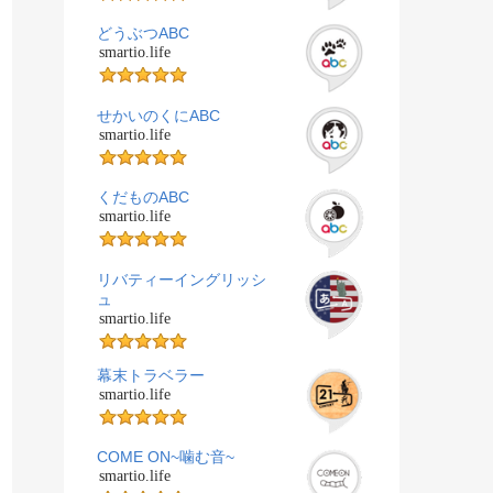
どうぶつABC
smartio.life
せかいのくにABC
smartio.life
くだものABC
smartio.life
リバティーイングリッシ
ュ
smartio.life
幕末トラベラー
smartio.life
COME ON~噛む音~
smartio.life