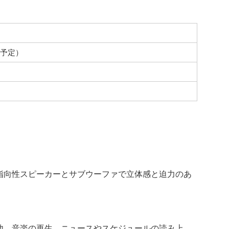
0（予定）
指向性スピーカーとサブウーファで立体感と迫力のあ
。他、音楽の再生、ニュースやスケジュールの読み上