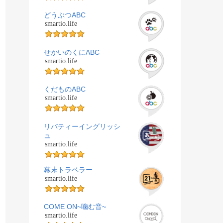
どうぶつABC
smartio.life
せかいのくにABC
smartio.life
くだものABC
smartio.life
リバティーイングリッシ
ュ
smartio.life
幕末トラベラー
smartio.life
COME ON~噛む音~
smartio.life