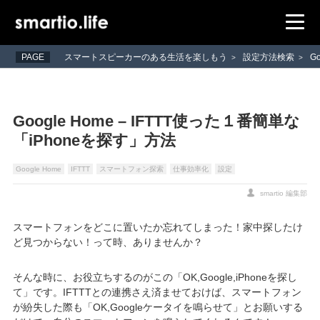
PAGE
スマートスピーカーのある生活を楽しもう
設定方法検索
G
>
>
Google Home – IFTTT使った１番簡単な
「iPhoneを探す」方法
Google Home
IFTTT
スマートフォン探索
仕事効率化
設定
smartio 編集部
スマートフォンをどこに置いたか忘れてしまった！家中探したけ
ど見つからない！って時、ありませんか？
そんな時に、お役立ちするのがこの「OK,Google,iPhoneを探し
て」です。IFTTTとの連携さえ済ませておけば、スマートフォン
が紛失した際も「OK,Googleケータイを鳴らせて」とお願いする