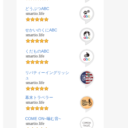
どうぶつABC
smartio.life
せかいのくにABC
smartio.life
くだものABC
smartio.life
リバティーイングリッシ
ュ
smartio.life
幕末トラベラー
smartio.life
COME ON~噛む音~
smartio.life