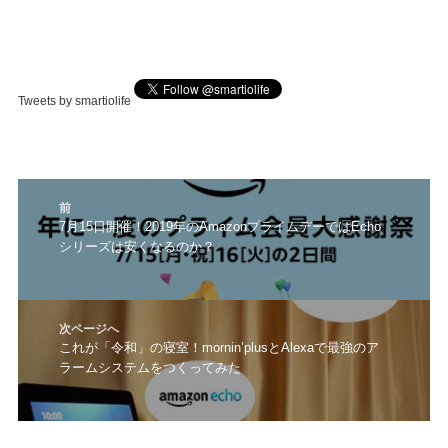
Tweets by smartiolife
投
前
稿
前
7月15日開催！2019年のAmazonプライムデーではEcho
ナ
シリーズは安くなるのか？
の
ビ
投
ゲ
稿:
ー
シ
次ページへ
ョ
次
これが「令和」の寝室！mornin’plusとAlexaで最強のア
ン
ラームシステムをつくってみた
の
投
稿: