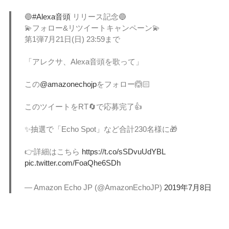
🔵
#Alexa音頭
リリース記念🔵
💫フォロー&リツイートキャンペーン💫
第1弾7月21日(日) 23:59まで
「アレクサ、Alexa音頭を歌って」
この
@amazonechojp
をフォロー🙆🏻
このツイートをRT🔄で応募完了👍
✨抽選で「Echo Spot」など合計230名様に🎁
👉詳細はこちら
https://t.co/sSDvuUdYBL
pic.twitter.com/FoaQhe6SDh
— Amazon Echo JP (@AmazonEchoJP)
2019年7月8日