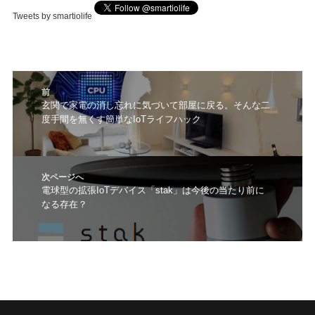
Tweets by smartiolife
投
前
稿
前
玄関で家電の消し忘れに気づいて部屋に戻る。そんな二
ナ
度手間を無くす簡単なIoTライフハック
の
ビ
投
ゲ
稿:
ー
シ
次ページへ
ョ
次
電球型の拡張IoTデバイス「stak」は今後の当たり前に
ン
なる存在？
の
投
稿: