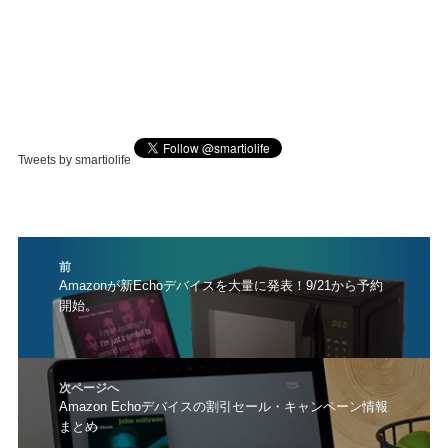
Tweets by smartiolife
投
前
稿
前
Amazonが新Echoデバイスを大量に発表！9/21から予約
ナ
開始。
の
ビ
投
ゲ
稿:
ー
シ
次ページへ
ョ
次
Amazon Echoデバイスの割引セール・キャンペーン情報
ン
まとめ
の