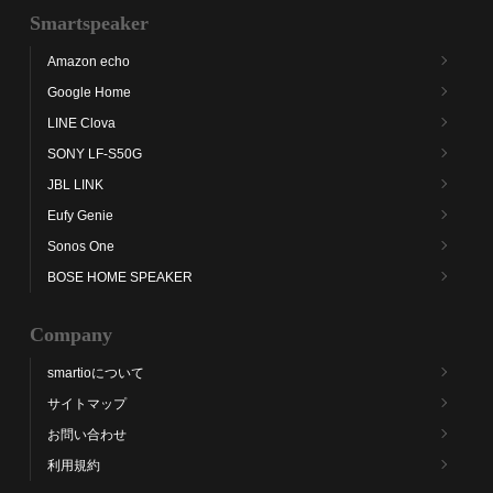
Smartspeaker
Amazon echo
Google Home
LINE Clova
SONY LF-S50G
JBL LINK
Eufy Genie
Sonos One
BOSE HOME SPEAKER
Company
smartioについて
サイトマップ
お問い合わせ
利用規約