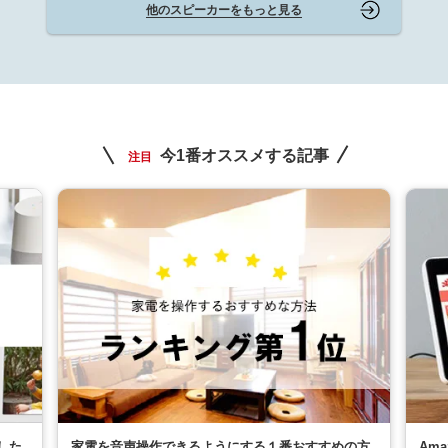
他のスピーカーをもっと見る
今1番オススメする記事
注目
した
家電を音声操作できるようにする１番おすすめの方
Am