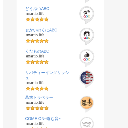
どうぶつABC
smartio.life
せかいのくにABC
smartio.life
くだものABC
smartio.life
リバティーイングリッシ
ュ
smartio.life
幕末トラベラー
smartio.life
COME ON~噛む音~
smartio.life