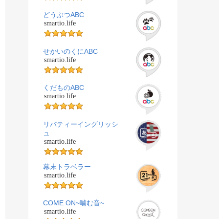
どうぶつABC
smartio.life
せかいのくにABC
smartio.life
くだものABC
smartio.life
リバティーイングリッシ
ュ
smartio.life
幕末トラベラー
smartio.life
COME ON~噛む音~
smartio.life