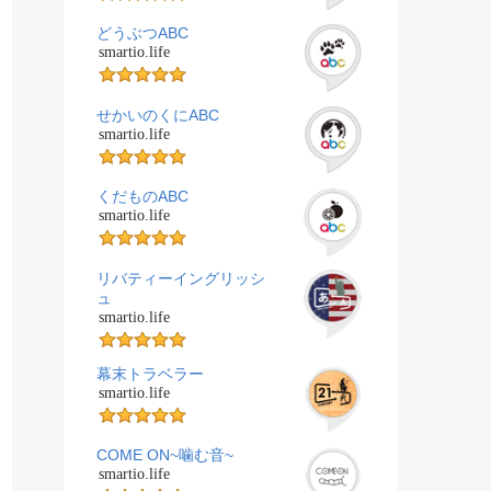
どうぶつABC
smartio.life
せかいのくにABC
smartio.life
くだものABC
smartio.life
リバティーイングリッシ
ュ
smartio.life
幕末トラベラー
smartio.life
COME ON~噛む音~
smartio.life