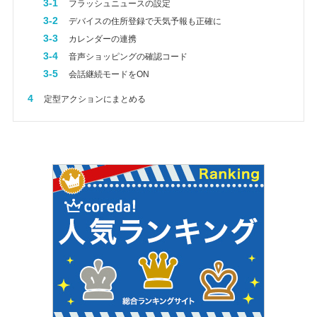
3-1
フラッシュニュースの設定
3-2
デバイスの住所登録で天気予報も正確に
3-3
カレンダーの連携
3-4
音声ショッピングの確認コード
3-5
会話継続モードをON
4
定型アクションにまとめる