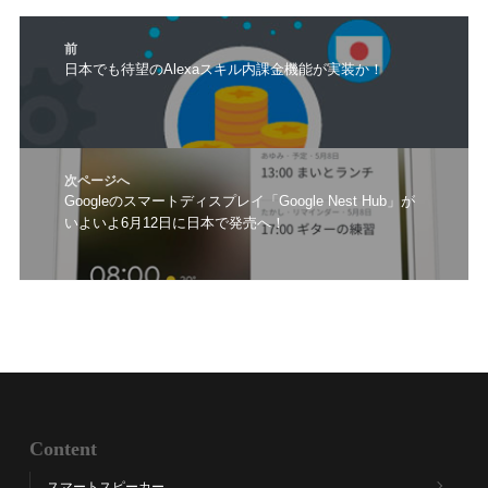
投
前
稿
前
日本でも待望のAlexaスキル内課金機能が実装か！
ナ
の
ビ
投
ゲ
稿:
ー
シ
次ページへ
ョ
次
Googleのスマートディスプレイ「Google Nest Hub」が
ン
いよいよ6月12日に日本で発売へ！
の
投
稿:
Content
スマートスピーカー