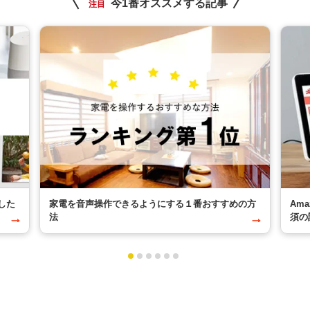
今1番オススメする記事
注目
した
家電を音声操作できるようにする１番おすすめの方
Am
法
須の