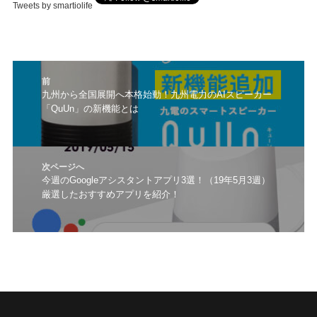
Tweets by smartiolife
投
前
稿
前
九州から全国展開へ本格始動！九州電力のAIスピーカー
ナ
「QuUn」の新機能とは
の
ビ
投
ゲ
稿:
ー
シ
次ページへ
ョ
次
今週のGoogleアシスタントアプリ3選！（19年5月3週）
ン
厳選したおすすめアプリを紹介！
の
投
稿: