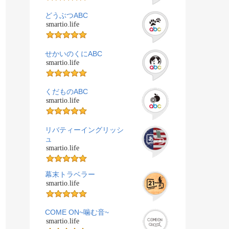
どうぶつABC
smartio.life
せかいのくにABC
smartio.life
くだものABC
smartio.life
リバティーイングリッシ
ュ
smartio.life
幕末トラベラー
smartio.life
COME ON~噛む音~
smartio.life