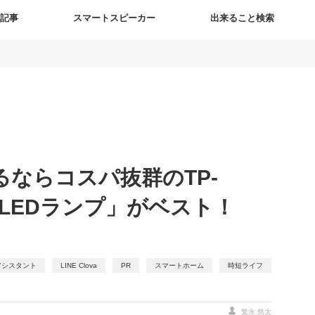
新記事
スマートスピーカー
出来ること検索
ならコスパ抜群のTP-
ートLEDランプ」がベスト！
 アシスタント
LINE Clova
PR
スマートホーム
時短ライフ
繁永 悠太