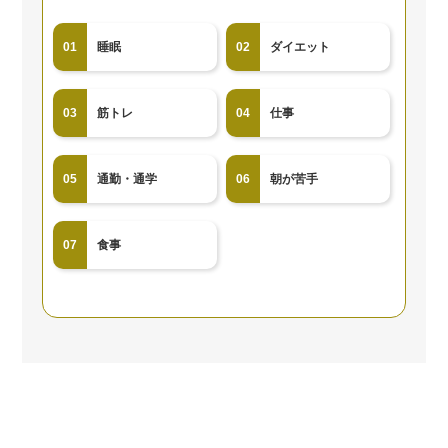
01
睡眠
02
ダイエット
03
筋トレ
04
仕事
05
通勤・通学
06
朝が苦手
07
食事