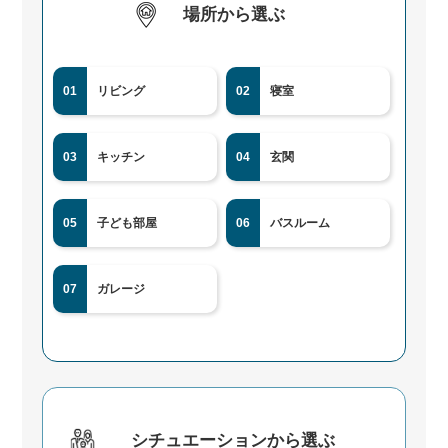
場所から選ぶ
01
リビング
02
寝室
03
キッチン
04
玄関
05
子ども部屋
06
バスルーム
07
ガレージ
シチュエーションから選ぶ