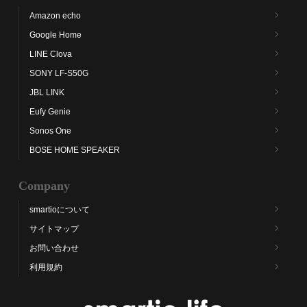
Amazon echo
Google Home
LINE Clova
SONY LF-S50G
JBL LINK
Eufy Genie
Sonos One
BOSE HOME SPEAKER
Company
smartioについて
サイトマップ
お問い合わせ
利用規約