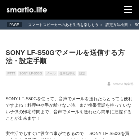
PAGE
スマートスピーカーのある生活を楽しもう
設定方法検索
S
>
>
SONY LF-S50Gでメールを送信する方
法・設定手順
IFTTT
SONY LF-S50G
メール
仕事効率化
設定
smartio 編集部
SONY LF-S50Gを使って、音声でメールを送れたらとっても便利
ですよね！料理中や手が離せない時、まだ携帯電話を持っていな
い子供の帰宅時間まで、音声でメールを送れたら簡単に把握する
ことが出来ます！
実生活でもすぐに役立つ事ができるので、 SONY LF-S50Gを買