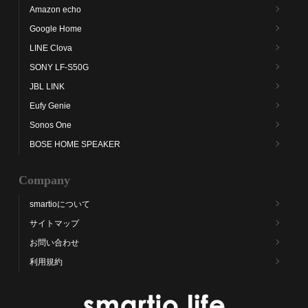
Amazon echo
Google Home
LINE Clova
SONY LF-S50G
JBL LINK
Eufy Genie
Sonos One
BOSE HOME SPEAKER
Company
smartioについて
サイトマップ
お問い合わせ
利用規約