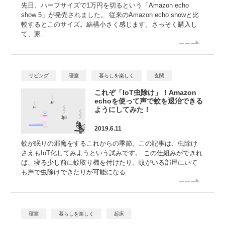
先日、ハーフサイズで1万円を切るという「Amazon echo
show 5」が発売されました。 従来のAmazon echo showと比
較するとこのサイズ。結構小さく感じます。さっそく購入し
て、家…
リビング
寝室
暮らしを楽しく
玄関
これぞ「IoT虫除け」！Amazon
echoを使って声で蚊を退治できる
ようにしてみた！
2019.6.11
蚊が眠りの邪魔をするこれからの季節。この記事は、虫除け
さえもIoT化してみようという試みです。 この仕組みができれ
ば、寝る少し前に蚊取り機を付けたり、蚊がいる部屋にいて
も声で虫除けできたりが可能になる…
寝室
暮らしを楽しく
起床