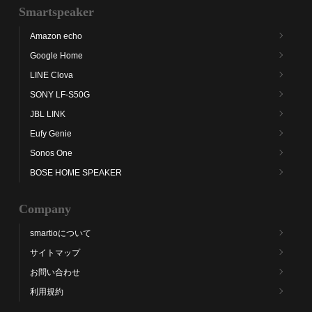
Smartspeaker
Amazon echo
Google Home
LINE Clova
SONY LF-S50G
JBL LINK
Eufy Genie
Sonos One
BOSE HOME SPEAKER
Company
smartioについて
サイトマップ
お問い合わせ
利用規約