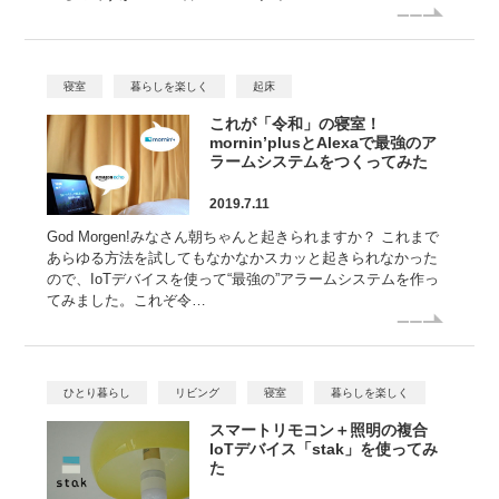
寝室
暮らしを楽しく
起床
これが「令和」の寝室！
mornin’plusとAlexaで最強のア
ラームシステムをつくってみた
2019.7.11
God Morgen!みなさん朝ちゃんと起きられますか？ これまで
あらゆる方法を試してもなかなかスカッと起きられなかった
ので、IoTデバイスを使って“最強の”アラームシステムを作っ
てみました。これぞ令…
ひとり暮らし
リビング
寝室
暮らしを楽しく
スマートリモコン＋照明の複合
IoTデバイス「stak」を使ってみ
た