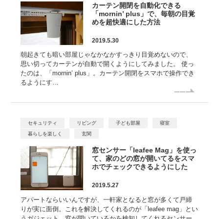
カーテン開閉を自動化できる
「mornin’ plus」で、毎朝の目覚
めを超快適にした方法
2019.5.30
朝起きても暗い部屋じゃなかなかすっきり目覚めないので、
思い切ってカーテンが自動で開くようにしてみました。 使っ
たのは、「mornin’ plus」。カーテン開閉をスマホで操作でき
るようにす…
セキュリティ
リビング
子ども部屋
寝室
暮らしを楽しく
玄関
窓センサー「leafee Mag」を使っ
て、家のどの窓が開いてるをスマ
ホでチェックできるようにした
2019.5.27
アパートならいいんですが、一軒家となると窓が多くて戸締
りが実に面倒。これを解決してくれるのが「leafee mag」とい
うガジェット。窓が開いているかを検知してくれるセンサー