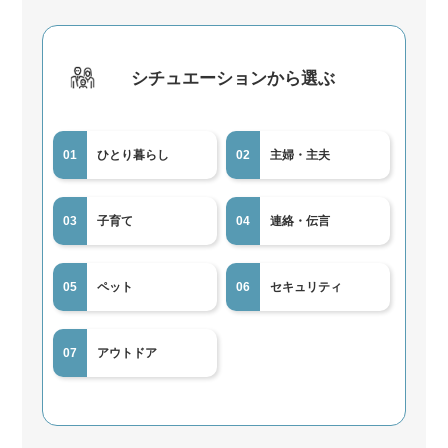
シチュエーションから選ぶ
01
ひとり暮らし
02
主婦・主夫
03
子育て
04
連絡・伝言
05
ペット
06
セキュリティ
07
アウトドア