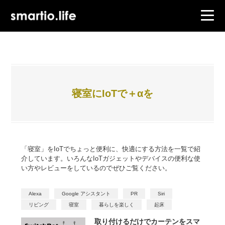
寝室にIoTで＋αを
「寝室」をIoTでちょっと便利に、快適にする方法を一覧で紹
介しています。いろんなIoTガジェットやデバイスの便利な使
い方やレビューをしているのでぜひご覧ください。
Alexa
Google アシスタント
PR
Siri
リビング
寝室
暮らしを楽しく
起床
取り付けるだけでカーテンをスマ