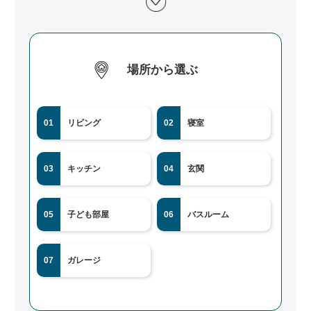
場所から選ぶ
01
リビング
02
寝室
03
キッチン
04
玄関
05
子ども部屋
06
バスルーム
07
ガレージ