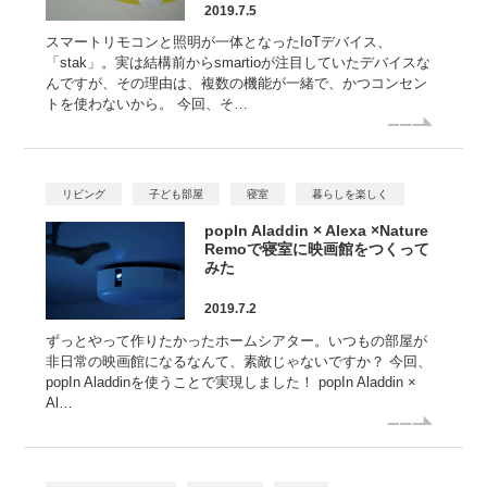
2019.7.5
スマートリモコンと照明が一体となったIoTデバイス、
「stak」。実は結構前からsmartioが注目していたデバイスな
んですが、その理由は、複数の機能が一緒で、かつコンセン
トを使わないから。 今回、そ…
リビング
子ども部屋
寝室
暮らしを楽しく
popIn Aladdin × Alexa ×Nature
Remoで寝室に映画館をつくって
みた
2019.7.2
ずっとやって作りたかったホームシアター。いつもの部屋が
非日常の映画館になるなんて、素敵じゃないですか？ 今回、
popIn Aladdinを使うことで実現しました！ popIn Aladdin ×
Al…