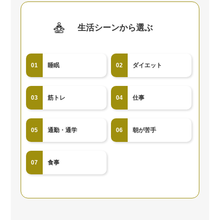
生活シーンから選ぶ
01
睡眠
02
ダイエット
03
筋トレ
04
仕事
05
通勤・通学
06
朝が苦手
07
食事