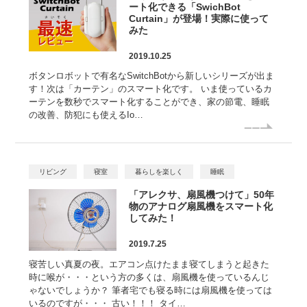
ート化できる「SwichBot
Curtain」が登場！実際に使って
みた
2019.10.25
ボタンロボットで有名なSwitchBotから新しいシリーズが出ま
す！次は「カーテン」のスマート化です。 いま使っているカ
ーテンを数秒でスマート化することができ、家の節電、睡眠
の改善、防犯にも使えるIo…
リビング
寝室
暮らしを楽しく
睡眠
「アレクサ、扇風機つけて」50年
物のアナログ扇風機をスマート化
してみた！
2019.7.25
寝苦しい真夏の夜。エアコン点けたまま寝てしまうと起きた
時に喉が・・・という方の多くは、扇風機を使っているんじ
ゃないでしょうか？ 筆者宅でも寝る時には扇風機を使っては
いるのですが・・・ 古い！！！ タイ…