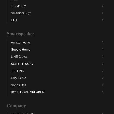
ランキング
Smartioストア
FAQ
Smartspeaker
Amazon echo
Google Home
LINE Clova
SONY LF-S50G
JBL LINK
Eufy Genie
Sonos One
BOSE HOME SPEAKER
Company