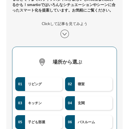
るかも！smartioではいろんなシチュエーションやシーンに合
ったスマート化を提案しています。お気軽にご覧ください。
Clickして記事を見てみよう
場所から選ぶ
01
リビング
02
寝室
03
キッチン
04
玄関
05
子ども部屋
06
バスルーム