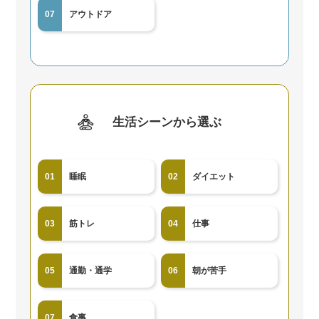
07
アウトドア
生活シーンから選ぶ
01
睡眠
02
ダイエット
03
筋トレ
04
仕事
05
通勤・通学
06
朝が苦手
07
食事