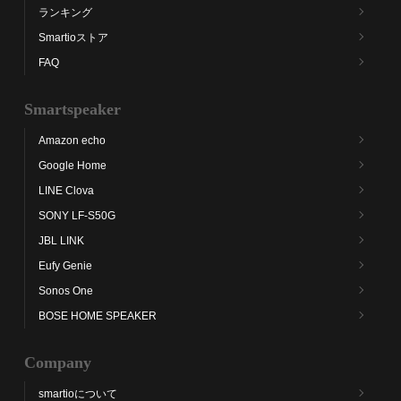
ランキング
Smartioストア
FAQ
Smartspeaker
Amazon echo
Google Home
LINE Clova
SONY LF-S50G
JBL LINK
Eufy Genie
Sonos One
BOSE HOME SPEAKER
Company
smartioについて