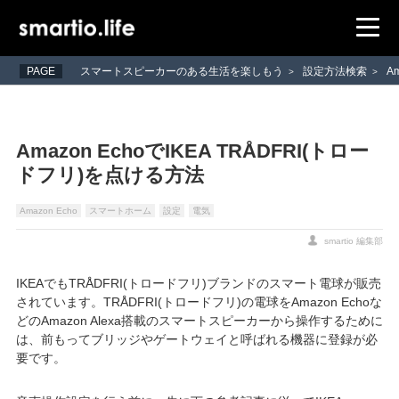
PAGE
スマートスピーカーのある生活を楽しもう
設定方法検索
A
>
>
Amazon EchoでIKEA TRÅDFRI(トロー
ドフリ)を点ける方法
Amazon Echo
スマートホーム
設定
電気
smartio 編集部
IKEAでもTRÅDFRI(トロードフリ)ブランドのスマート電球が販売
されています。TRÅDFRI(トロードフリ)の電球をAmazon Echoな
どのAmazon Alexa搭載のスマートスピーカーから操作するために
は、前もってブリッジやゲートウェイと呼ばれる機器に登録が必
要です。