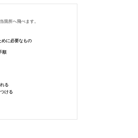
当箇所へ飛べます。
るために必要なもの
手順
淹れる
をつける
き