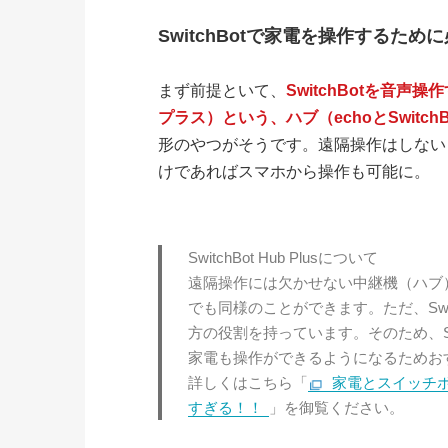
SwitchBotで家電を操作するため
まず前提といて、
SwitchBotを音声操
プラス）という、ハブ（echoとSwitc
形のやつがそうです。遠隔操作はしないとい
けであればスマホから操作も可能に。
SwitchBot Hub Plusについて
遠隔操作には欠かせない中継機（ハブ）の役割
でも同様のことができます。ただ、Switch
方の役割を持っています。そのため、Swit
家電も操作ができるようになるためお
詳しくはこちら「
家電とスイッチボット
すぎる！！
」を御覧ください。