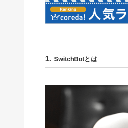
1.
SwitchBotとは