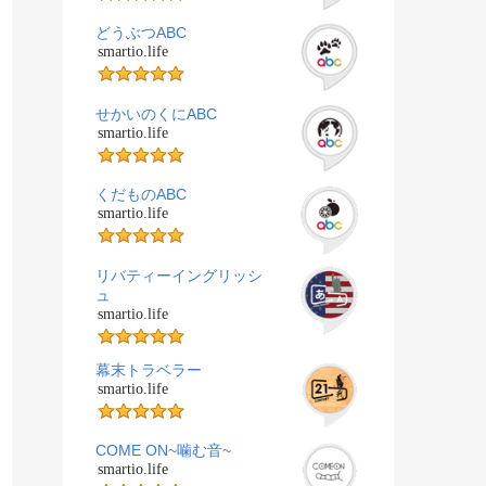
どうぶつABC
smartio.life
せかいのくにABC
smartio.life
くだものABC
smartio.life
リバティーイングリッシ
ュ
smartio.life
幕末トラベラー
smartio.life
COME ON~噛む音~
smartio.life