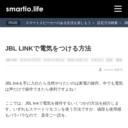
PAGE
スマートスピーカーのある生活を楽しもう
設定方法検索
J
>
>
JBL LINKで電気をつける方法
JBL link
スマートプラグ
スマートホーム
ボタンロボット
リモコン
設定
電気
smartio 編集部
JBL linkを手に入れたら当然やりたいのは家電の操作。中でも電気
は声だけで操作できたら便利ですよね！
ここでは、JBL linkで電気を操作するいくつかの方法を紹介しま
す。いずれもスマートリモコンを使う方法ですが、値段も使用感
もバラバラなので、是非ご一読を。